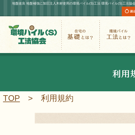
地盤改良 地盤補強に加圧注入木材使用の環境パイル(S)工法 環境パイル(S)工法協
環境パイル(S)工法協会
住宅の基礎とは?
TOP
> 利用規約