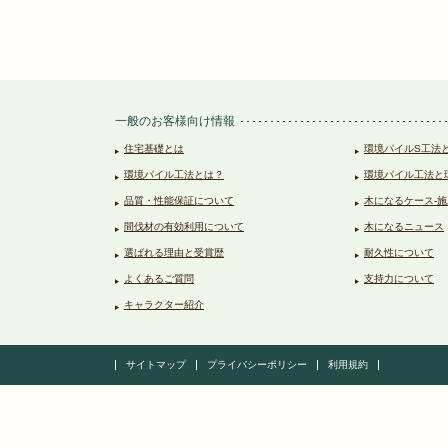
一般のお客様向け情報
住宅基礎とは
環境パイルS工法
環境パイル工法とは？
環境パイル工法と
品質・性能保証について
木になるケース-施
間伐材の有効利用について
木になるニュース
選ばれる理由と受賞歴
耐久性について
よくあるご質問
支持力について
キャラクター紹介
サイトマップ
プライバシーポリシー
利用規約